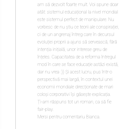
am să dezvolt foarte mult. Voi spune doar
atât: sistemul educațional la nivel mondial
este sistemul perfect de manipulare. Nu
vorbesc de nu știu ce teorii ale conspirației,
ci de un angrenaj întreg care în decursul
evoluției proprii a ajuns să servească, fără
intenția inițială, unor interese greu de
înțeles. Capacitatea de a reforma întregul
mod în care se face educație astăzi există,
dar nu vrea :)) Și acest lucru, pus într-o
perspectivă mai largă, în contextul unei
economii mondiale direcționate de mari
coloși corporativi își găsește explicația.
Ți-am răspuns tot un roman, ca să fie
fair-play.
Mersi pentru comentariu Bianca.