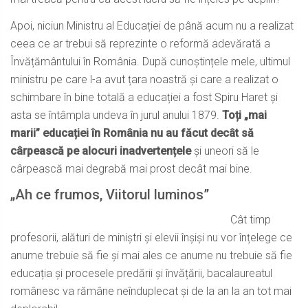
Apoi, niciun Ministru al Educației de până acum nu a realizat
ceea ce ar trebui să reprezinte o reformă adevărată a
Învățământului în România. După cunoștințele mele, ultimul
ministru pe care l-a avut țara noastră și care a realizat o
schimbare în bine totală a educației a fost Spiru Haret și
asta se întâmpla undeva în jurul anului 1879.
Toți „mai
marii” educației în România nu au făcut decât să
cârpească pe alocuri inadvertențele
și uneori să le
cârpească mai degrabă mai prost decât mai bine.
„Ah ce frumos, Viitorul luminos”
Cât timp
profesorii, alături de miniștri și elevii înșiși nu vor înțelege ce
anume trebuie să fie și mai ales ce anume nu trebuie să fie
educația și procesele predării și învățării, bacalaureatul
românesc va rămâne neînduplecat și de la an la an tot mai