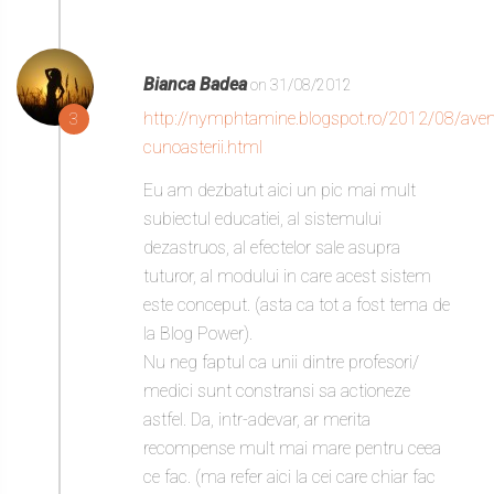
Bianca Badea
on 31/08/2012
http://nymphtamine.blogspot.ro/2012/08/aven
3
cunoasterii.html
Eu am dezbatut aici un pic mai mult
subiectul educatiei, al sistemului
dezastruos, al efectelor sale asupra
tuturor, al modului in care acest sistem
este conceput. (asta ca tot a fost tema de
la Blog Power).
Nu neg faptul ca unii dintre profesori/
medici sunt constransi sa actioneze
astfel. Da, intr-adevar, ar merita
recompense mult mai mare pentru ceea
ce fac. (ma refer aici la cei care chiar fac