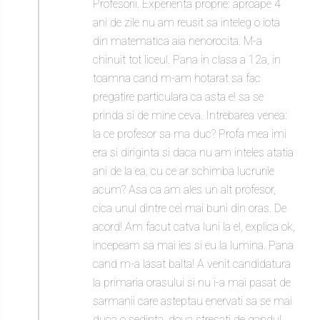
Profesorii. Experienta proprie: aproape 4
ani de zile nu am reusit sa inteleg o iota
din matematica aia nenorocita. M-a
chinuit tot liceul. Pana in clasa a 12a, in
toamna cand m-am hotarat sa fac
pregatire particulara ca asta e! sa se
prinda si de mine ceva. Intrebarea venea:
la ce profesor sa ma duc? Profa mea imi
era si diriginta si daca nu am inteles atatia
ani de la ea, cu ce ar schimba lucrurile
acum? Asa ca am ales un alt profesor,
cica unul dintre cei mai buni din oras. De
acord! Am facut catva luni la el, explica ok,
incepeam sa mai ies si eu la lumina. Pana
cand m-a lasat balta! A venit candidatura
la primaria orasului si nu i-a mai pasat de
sarmanii care asteptau enervati sa se mai
duca o sedinta, doua stresati de gandul