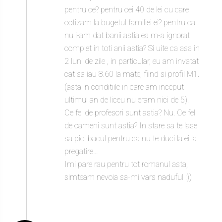
pentru ce? pentru cei 40 de lei cu care
cotizam la bugetul familiei ei? pentru ca
nu i-am dat banii astia ea m-a ignorat
complet in toti anii astia? Si uite ca asa in
2 luni de zile , in particular, eu am invatat
cat sa iau 8.60 la mate, fiind si profil M1.
(asta in conditiile in care am inceput
ultimul an de liceu nu eram nici de 5).
Ce fel de profesori sunt astia? Nu. Ce fel
de oameni sunt astia? In stare sa te lase
sa pici bacul pentru ca nu te duci la ei la
pregatire…
Imi pare rau pentru tot romanul asta,
simteam nevoia sa-mi vars naduful :))