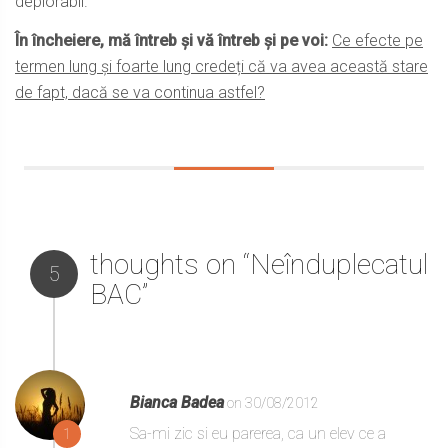
deplorabil.
În încheiere, mă întreb și vă întreb și pe voi:
Ce efecte pe
termen lung și foarte lung credeți că va avea această stare
de fapt, dacă se va continua astfel?
thoughts on “Neînduplecatul
5
BAC”
Bianca Badea
on 30/08/2012
Sa-mi zic si eu parerea, ca un elev ce a
1