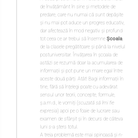
de învățământ în sine și metodele de
predare, care nu numai că sunt depășite
și nu mai pot aduce un progres educativ,
dar afectează în mod negativ și profund
tot ceea ce ar trebui să însemne
Școala
,
de la clasele pregătitoare și până la nivelul
postuniversitar. Învățarea în școala de
astăzi se rezumă doar la acumularea de
informații și pot pune un mare egal între
aceste două părți. Atât! Bagi informații în
tine, fără să înțelegi poate cu adevărat
sensul unor teorii, concepte, formule,
ș.a.m.d., le vomiți (
scuzată să îmi fie
expresia
) apoi pe o foaie de lucrare sau
examen de sfârșit și în decurs de câteva
luni s-a șters totul.
A treia problemă este mai spinoasă și n-