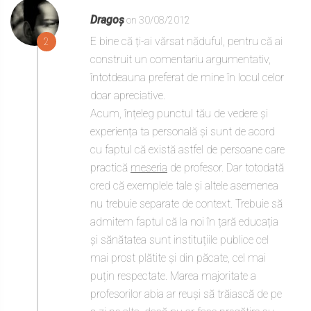
Dragoș
on 30/08/2012
E bine că ți-ai vărsat năduful, pentru că ai
2
construit un comentariu argumentativ,
întotdeauna preferat de mine în locul celor
doar apreciative.
Acum, înțeleg punctul tău de vedere și
experiența ta personală și sunt de acord
cu faptul că există astfel de persoane care
practică
meseria
de profesor. Dar totodată
cred că exemplele tale și altele asemenea
nu trebuie separate de context. Trebuie să
admitem faptul că la noi în țară educația
și sănătatea sunt instituțiile publice cel
mai prost plătite și din păcate, cel mai
puțin respectate. Marea majoritate a
profesorilor abia ar reuși să trăiască de pe