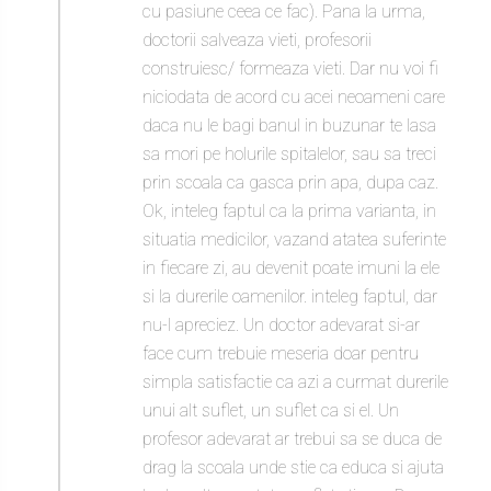
cu pasiune ceea ce fac). Pana la urma,
doctorii salveaza vieti, profesorii
construiesc/ formeaza vieti. Dar nu voi fi
niciodata de acord cu acei neoameni care
daca nu le bagi banul in buzunar te lasa
sa mori pe holurile spitalelor, sau sa treci
prin scoala ca gasca prin apa, dupa caz.
Ok, inteleg faptul ca la prima varianta, in
situatia medicilor, vazand atatea suferinte
in fiecare zi, au devenit poate imuni la ele
si la durerile oamenilor. inteleg faptul, dar
nu-l apreciez. Un doctor adevarat si-ar
face cum trebuie meseria doar pentru
simpla satisfactie ca azi a curmat durerile
unui alt suflet, un suflet ca si el. Un
profesor adevarat ar trebui sa se duca de
drag la scoala unde stie ca educa si ajuta