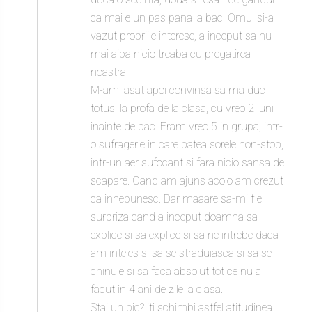
ca mai e un pas pana la bac. Omul si-a
vazut propriile interese, a inceput sa nu
mai aiba nicio treaba cu pregatirea
noastra.
M-am lasat apoi convinsa sa ma duc
totusi la profa de la clasa, cu vreo 2 luni
inainte de bac. Eram vreo 5 in grupa, intr-
o sufragerie in care batea sorele non-stop,
intr-un aer sufocant si fara nicio sansa de
scapare. Cand am ajuns acolo am crezut
ca innebunesc. Dar maaare sa-mi fie
surpriza cand a inceput doamna sa
explice si sa explice si sa ne intrebe daca
am inteles si sa se straduiasca si sa se
chinuie si sa faca absolut tot ce nu a
facut in 4 ani de zile la clasa.
Stai un pic? iti schimbi astfel atitudinea