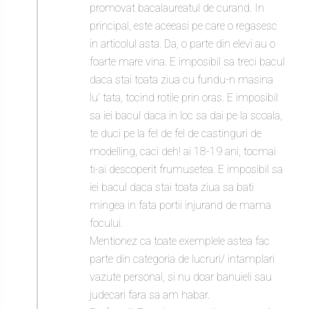
promovat bacalaureatul de curand. In
principal, este aceeasi pe care o regasesc
in articolul asta. Da, o parte din elevi au o
foarte mare vina. E imposibil sa treci bacul
daca stai toata ziua cu fundu-n masina
lu’ tata, tocind rotile prin oras. E imposibil
sa iei bacul daca in loc sa dai pe la scoala,
te duci pe la fel de fel de castinguri de
modelling, caci deh! ai 18-19 ani, tocmai
ti-ai descoperit frumusetea. E imposibil sa
iei bacul daca stai toata ziua sa bati
mingea in fata portii injurand de mama
focului.
Mentionez ca toate exemplele astea fac
parte din categoria de lucruri/ intamplari
vazute personal, si nu doar banuieli sau
judecari fara sa am habar.