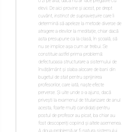
o zi pe alta, dacă nu ar face pregătire cu
elevii. De aici provine și acest, pe drept
cuvânt,
instinct de supraviețuire
care îi
determină să apeleze la metode diverse de
atragere a elevilor la meditație, chiar dacă
asta presupune ca la clasă, în școală, să
nu se implice așa cum ar trebui. Se
constituie astfel prima problemă:
defectuoasa structurare a sistemului de
învățământ și slaba alocare de bani din
bugetul de stat pentru sprijinirea
profesorilor, care iată, naște efecte
perverse. Și uite unde s-a ajuns, dacă
privești la examenul de titularizare de anul
acesta, foarte mulți candidați pentru
postul de profesor au picat, ba chiar au
fost descoperiți copiind și altele asemenea.
A doua problemă ar fi natura sistemului