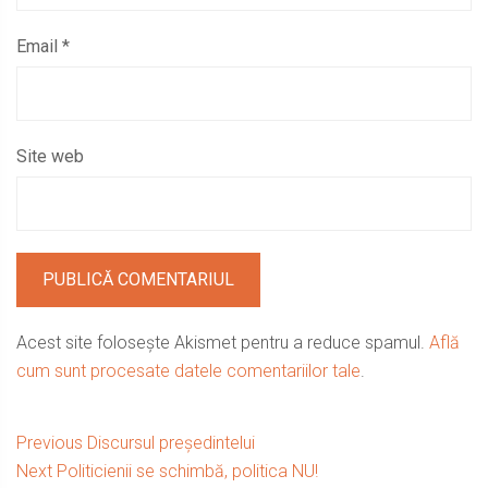
Email
*
Site web
Acest site folosește Akismet pentru a reduce spamul.
Află
cum sunt procesate datele comentariilor tale
.
Navigare
Previous
Previous
Discursul președintelui
Next
post:
Next
Politicienii se schimbă, politica NU!