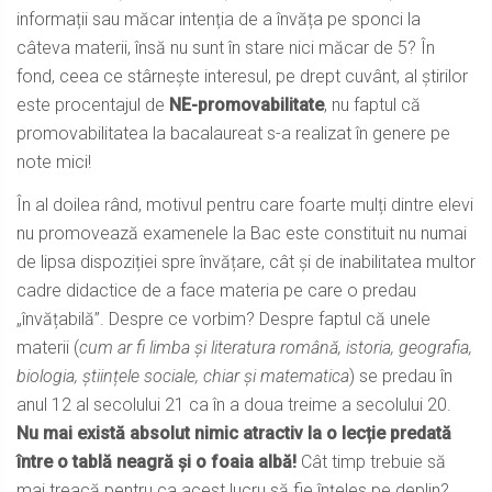
informații sau măcar intenția de a învăța pe sponci la
câteva materii, însă nu sunt în stare nici măcar de 5? În
fond, ceea ce stârnește interesul, pe drept cuvânt, al știrilor
este procentajul de
NE-promovabilitate
, nu faptul că
promovabilitatea la bacalaureat s-a realizat în genere pe
note mici!
În al doilea rând, motivul pentru care foarte mulți dintre elevi
nu promovează examenele la Bac este constituit nu numai
de lipsa dispoziției spre învățare, cât și de inabilitatea multor
cadre didactice de a face materia pe care o predau
„învățabilă”. Despre ce vorbim? Despre faptul că unele
materii (
cum ar fi limba și literatura română, istoria, geografia,
biologia, științele sociale, chiar și matematica
) se predau în
anul 12 al secolului 21 ca în a doua treime a secolului 20.
Nu mai există absolut nimic atractiv la o lecție predată
între o tablă neagră și o foaia albă!
Cât timp trebuie să
mai treacă pentru ca acest lucru să fie înțeles pe deplin?