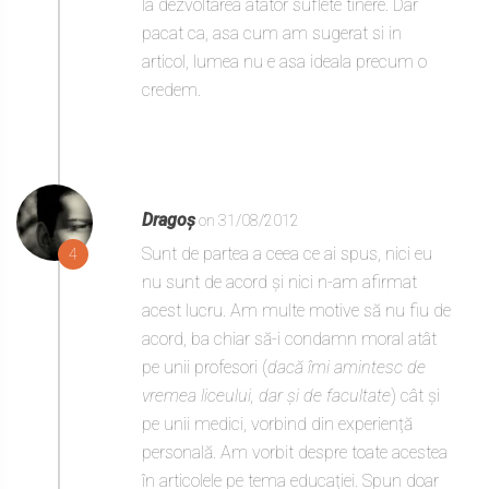
la dezvoltarea atator suflete tinere. Dar
pacat ca, asa cum am sugerat si in
articol, lumea nu e asa ideala precum o
credem.
Dragoș
on 31/08/2012
Sunt de partea a ceea ce ai spus, nici eu
4
nu sunt de acord și nici n-am afirmat
acest lucru. Am multe motive să nu fiu de
acord, ba chiar să-i condamn moral atât
pe unii profesori (
dacă îmi amintesc de
vremea liceului, dar și de facultate
) cât și
pe unii medici, vorbind din experiență
personală. Am vorbit despre toate acestea
în articolele pe tema educației. Spun doar