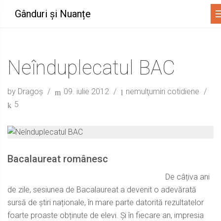
Me
Gânduri și Nuanțe
Neînduplecatul BAC
by Dragoș
09. iulie 2012
nemulţumiri cotidiene
5
Bacalaureat românesc
De câțiva ani
de zile, sesiunea de Bacalaureat a devenit o adevărată
sursă de știri naționale, în mare parte datorită rezultatelor
foarte proaste obținute de elevi. Și în fiecare an, impresia