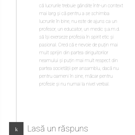
că lucrurile trebuie gândite într-un context
mai larg și că pentru a se schimba
lucrurile în bine, nu este de ajuns ca un
profesor, un educator, un medic ș.a.m.d.
să își exerseze profesia în spirit etic și
pasional. Cred că e nevoie de puțin mai
mult sprijin din partea diriguitorilor
neamului și puțin mai mult respect din
partea societății per ansamblu, dacă nu
pentru oameni în sine, măcar pentru
profesie și nu numai la nivel verbal.
Lasă un răspuns