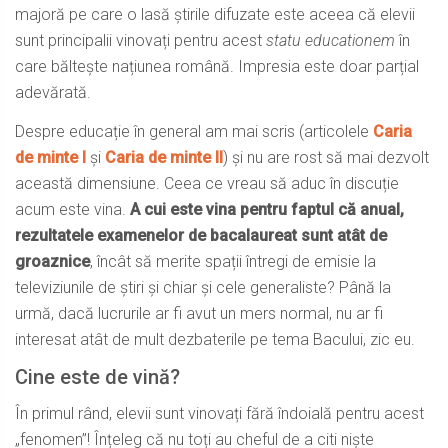
majoră pe care o lasă știrile difuzate este aceea că elevii
sunt principalii vinovați pentru acest
statu educationem
în
care băltește națiunea română. Impresia este doar parțial
adevărată.
Despre educație în general am mai scris (articolele
Caria
de minte I
și
Caria de minte II
) și nu are rost să mai dezvolt
această dimensiune. Ceea ce vreau să aduc în discuție
acum este vina.
A cui este vina pentru faptul că anual,
rezultatele examenelor de bacalaureat sunt atât de
groaznice
, încât să merite spații întregi de emisie la
televiziunile de știri și chiar și cele generaliste? Până la
urmă, dacă lucrurile ar fi avut un mers normal, nu ar fi
interesat atât de mult dezbaterile pe tema Bacului, zic eu.
Cine este de vină?
În primul rând, elevii sunt vinovați fără îndoială pentru acest
„fenomen”! Înțeleg că nu toți au cheful de a citi niște