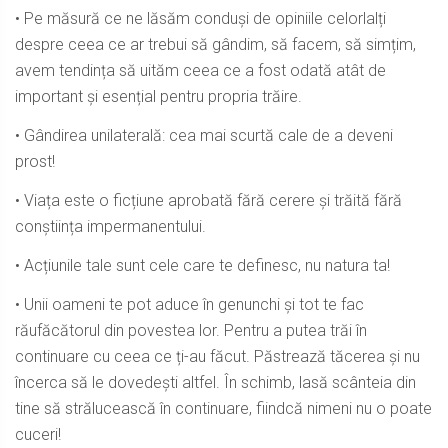
• Pe măsură ce ne lăsăm conduși de opiniile celorlalți
despre ceea ce ar trebui să gândim, să facem, să simțim,
avem tendința să uităm ceea ce a fost odată atât de
important și esențial pentru propria trăire.
• Gândirea unilaterală: cea mai scurtă cale de a deveni
prost!
• Viața este o ficțiune aprobată fără cerere și trăită fără
conștiința impermanentului.
• Acțiunile tale sunt cele care te definesc, nu natura ta!
• Unii oameni te pot aduce în genunchi și tot te fac
răufăcătorul din povestea lor. Pentru a putea trăi în
continuare cu ceea ce ți-au făcut. Păstrează tăcerea și nu
încerca să le dovedești altfel. În schimb, lasă scânteia din
tine să strălucească în continuare, fiindcă nimeni nu o poate
cuceri!