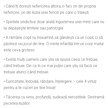
• Când îți dorești nefericirea altora, o faci ori din propria
nefericire, ori din iluzia unei fericiri pe care o trăiești.
• Spiritele vindictive doar arată îngustimea unei minți care nu
își depășește limitele sau patologia.
• A rămâne copil nu înseamnă să gândești ca un copil, ci să
păstrezi viu jocul din tine. O minte infantilă într-un corp matur
este ceva grotesc.
• Există mulți oameni care știu să spună ceea ce trebuie,
când trebuie. Din ce în ce mai puțini care știu să facă ce
trebuie atunci când trebuie.
• Curiozitate, îndoială, răbdare, înțelegere – cele 4 virtuți
pentru a te cuceri pe tine însuți!
• Tăcerea cu sens, profundă, sudează nerostitele. Destramă
pecetea iluziilor.