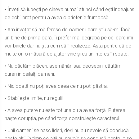
• Înveți să iubești pe cineva numai atunci când ești îndeajuns
de echilibrat pentru a avea o prietenie frumoasă.
• Am învățat să mă feresc de oamenii care știu să-mi facă
un bine de prima oară. Îi prefer mai degrabă pe cei care îmi
vor binele dar nu știu cum să îl realizeze. Asta pentru că de
multe ori o măsură de ajutor vine și cu un interes în spate.
• Nu căutăm plăceri, asemănări sau deosebiri, căutăm
dureri în ceilalți oameni.
• Niciodată nu poți avea ceea ce nu poți păstra.
• Stabilește limite, nu reguli!
• A avea putere nu este tot una cu a avea forță. Puterea
naște corupția, pe când forța construiește caracterul.
• Unii oameni se nasc lideri, deși nu au nevoie să conducă
peste alții, în timp ce alții au nevoie să conducă pentru a se