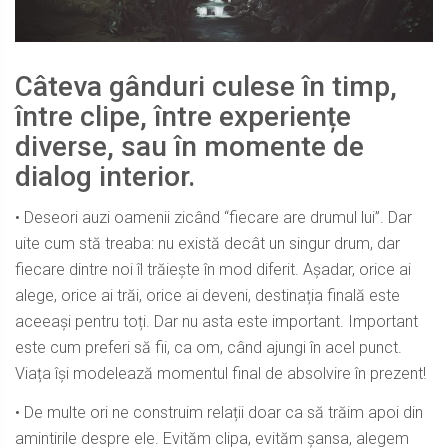
Câteva gânduri culese în timp,
între clipe, între experiențe
diverse, sau în momente de
dialog interior.
• Deseori auzi oamenii zicând “fiecare are drumul lui”. Dar
uite cum stă treaba: nu există decât un singur drum, dar
fiecare dintre noi îl trăiește în mod diferit. Așadar, orice ai
alege, orice ai trăi, orice ai deveni, destinația finală este
aceeași pentru toți. Dar nu asta este important. Important
este cum preferi să fii, ca om, când ajungi în acel punct.
Viața își modelează momentul final de absolvire în prezent!
• De multe ori ne construim relații doar ca să trăim apoi din
amintirile despre ele. Evităm clipa, evităm șansa, alegem