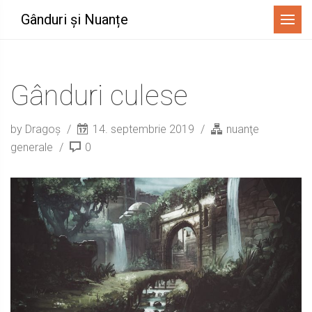
Menu
Gânduri și Nuanțe
Gânduri culese
by Dragoș
14. septembrie 2019
nuanţe
generale
0