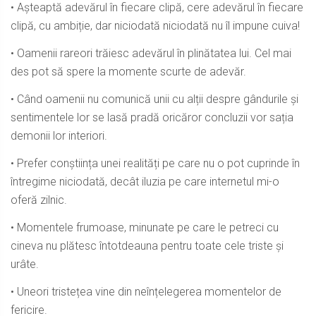
• Așteaptă adevărul în fiecare clipă, cere adevărul în fiecare
clipă, cu ambiție, dar niciodată niciodată nu îl impune cuiva!
• Oamenii rareori trăiesc adevărul în plinătatea lui. Cel mai
des pot să spere la momente scurte de adevăr.
• Când oamenii nu comunică unii cu alții despre gândurile și
sentimentele lor se lasă pradă oricăror concluzii vor sația
demonii lor interiori.
• Prefer conștiința unei realități pe care nu o pot cuprinde în
întregime niciodată, decât iluzia pe care internetul mi-o
oferă zilnic.
• Momentele frumoase, minunate pe care le petreci cu
cineva nu plătesc întotdeauna pentru toate cele triste și
urâte.
• Uneori tristețea vine din neînțelegerea momentelor de
fericire.