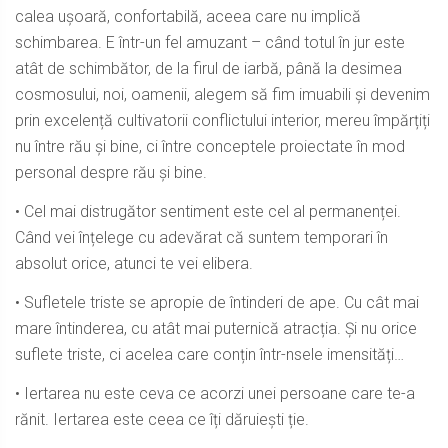
calea ușoară, confortabilă, aceea care nu implică
schimbarea. E într-un fel amuzant – când totul în jur este
atât de schimbător, de la firul de iarbă, până la desimea
cosmosului, noi, oamenii, alegem să fim imuabili și devenim
prin excelență cultivatorii conflictului interior, mereu împărțiți
nu între rău și bine, ci între conceptele proiectate în mod
personal despre rău și bine.
• Cel mai distrugător sentiment este cel al permanenței.
Când vei înțelege cu adevărat că suntem temporari în
absolut orice, atunci te vei elibera.
• Sufletele triste se apropie de întinderi de ape. Cu cât mai
mare întinderea, cu atât mai puternică atracția. Și nu orice
suflete triste, ci acelea care conțin într-nsele imensități…
• Iertarea nu este ceva ce acorzi unei persoane care te-a
rănit. Iertarea este ceea ce îți dăruiești ție.