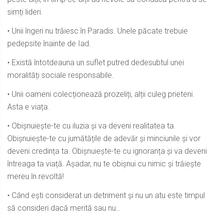
simți lideri.
• Unii îngeri nu trăiesc în Paradis. Unele păcate trebuie
pedepsite înainte de Iad.
• Există întotdeauna un suflet putred dedesubtul unei
moralități sociale responsabile.
• Unii oameni colecționează prozeliți, alții culeg prieteni.
Asta e viața.
• Obișnuiește-te cu iluzia și va deveni realitatea ta.
Obișnuiește-te cu jumătățile de adevăr și minciunile și vor
deveni credința ta. Obișnuiește-te cu ignoranța și va deveni
întreaga ta viață. Așadar, nu te obișnui cu nimic și trăiește
mereu în revoltă!
• Când ești considerat un detriment și nu un atu este timpul
să consideri dacă merită sau nu…