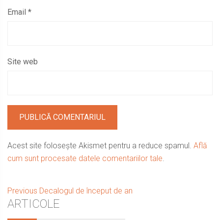
Email
*
Site web
Acest site folosește Akismet pentru a reduce spamul.
Află
cum sunt procesate datele comentariilor tale
.
Navigare
Previous
Previous
Decalogul de început de an
Sidebar
ARTICOLE
post:
în