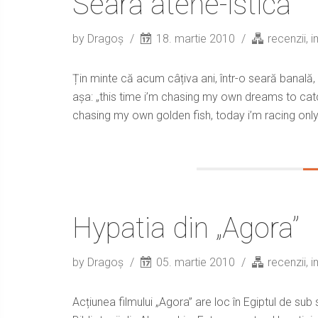
Seară atené-istică
by Dragoș
18. martie 2010
recenzii, i
Țin minte că acum câțiva ani, într-o seară banală
așa: „this time i’m chasing my own dreams to catch
chasing my own golden fish, today i’m racing only 
Hypatia din „Agora”
by Dragoș
05. martie 2010
recenzii, i
Acțiunea filmului „Agora” are loc în Egiptul de sub st