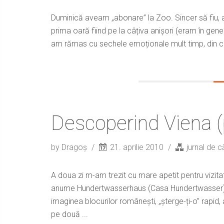
Duminică aveam „abonare” la Zoo. Sincer să fiu, 
prima oară fiind pe la câțiva anișori (eram în gene
am rămas cu sechele emoționale mult timp, din cau
Descoperind Viena (
by Dragoș
21. aprilie 2010
jurnal de c
A doua zi m-am trezit cu mare apetit pentru vizitat
anume Hundertwasserhaus (Casa Hundertwasser). E
imaginea blocurilor românești, „șterge-ți-o” rapid,
pe două ...