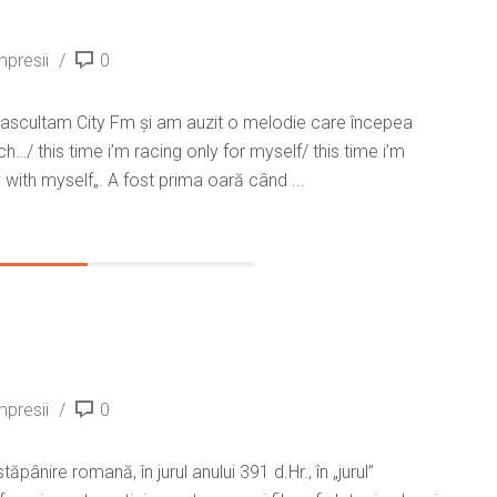
mpresii
0
, ascultam City Fm și am auzit o melodie care începea
…/ this time i’m racing only for myself/ this time i’m
with myself„. A fost prima oară când ...
mpresii
0
ăpânire romană, în jurul anului 391 d.Hr., în „jurul”