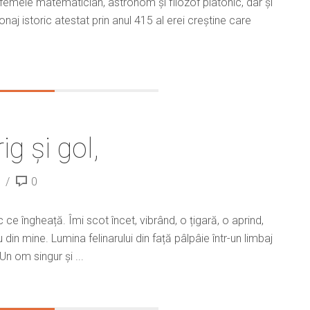
, femeie matematician, astronom și filozof platonic, dar și
aj istoric atestat prin anul 415 al erei creștine care
ig și gol,
0
 ce îngheață. Îmi scot încet, vibrând, o țigară, o aprind,
 din mine. Lumina felinarului din față pâlpâie într-un limbaj
n om singur și ...