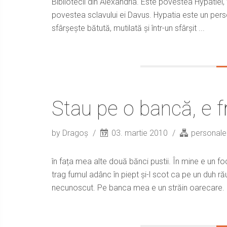
Bibliotecii din Alexandria. Este povestea Hypatiei
povestea sclavului ei Davus. Hypatia este un person
sfârșește bătută, mutilată și într-un sfârșit ...
Stau pe o bancă, e fr
by Dragoș
03. martie 2010
personale
în fața mea alte două bănci pustii. În mine e un foc
trag fumul adânc în piept și-l scot ca pe un duh rău
necunoscut. Pe banca mea e un străin oarecare. U