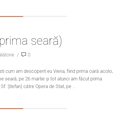
prima seară)
ălătorie
0
esti cum am descoperit eu Viena, fiind prima oară acolo,
pe seară, pe 26 martie și tot atunci am făcut prima
f. Ștefan) către Opera de Stat, pe ...