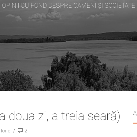
OPINII CU FOND DESPRE OAMENI ȘI SOCIETATE
 doua zi, a treia seară)
A
ătorie
2