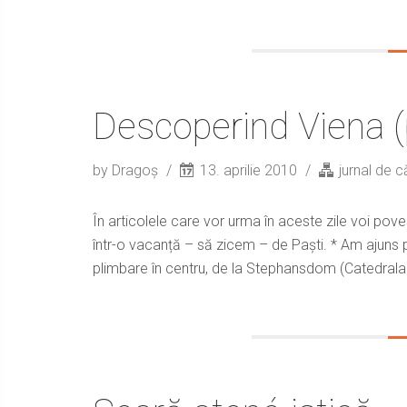
Descoperind Viena (
by Dragoș
13. aprilie 2010
jurnal de c
În articolele care vor urma în aceste zile voi pov
într-o vacanță – să zicem – de Paști. * Am ajuns 
plimbare în centru, de la Stephansdom (Catedrala S