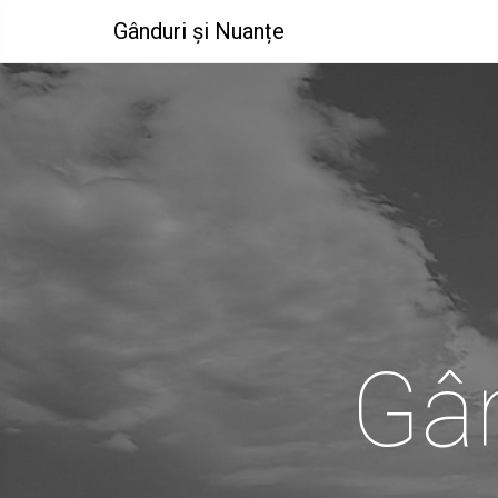
Gânduri și Nuanțe
Gân