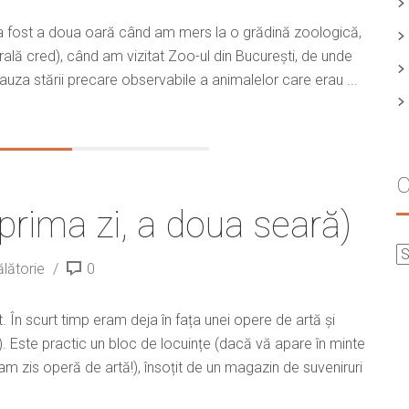
a fost a doua oară când am mers la o grădină zoologică,
rală cred), când am vizitat Zoo-ul din București, de unde
za stării precare observabile a animalelor care erau ...
C
prima zi, a doua seară)
ălătorie
0
. În scurt timp eram deja în fața unei opere de artă și
ste practic un bloc de locuințe (dacă vă apare în minte
 am zis operă de artă!), însoțit de un magazin de suveniruri