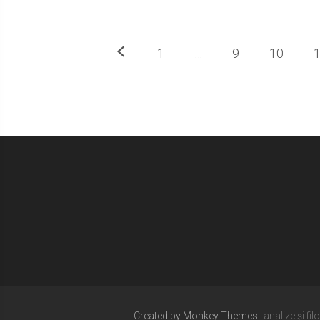
Previous
1
…
9
10
Created by Monkey Themes
analize și fil