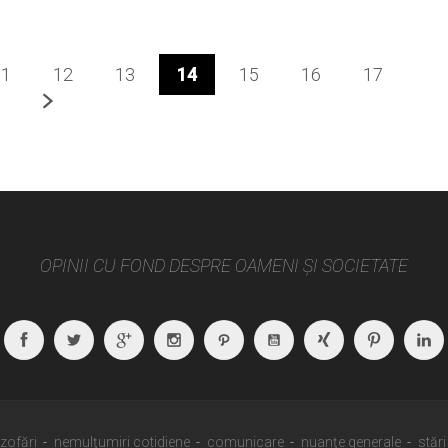
11
12
13
14
15
16
17
Next
OPINII CU FOND DESPRE OAMENI ȘI SOCIETATE
Facebook
Twitter
Google
Instagram
Path
Youtube
Xing
Pintere
Plus
ozofări
nemulţumiri cotidiene
comunicare
nuanţe generale
stări