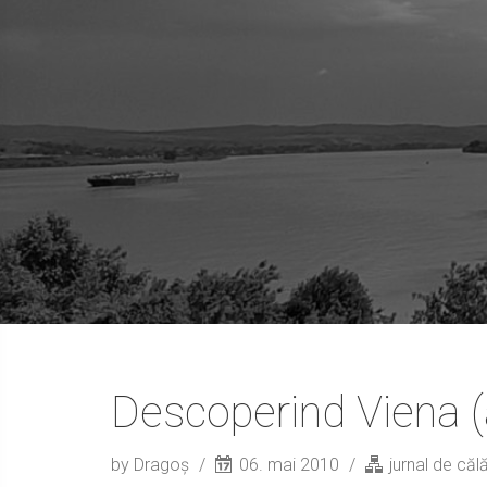
Descoperind Viena (a
by Dragoș
06. mai 2010
jurnal de căl