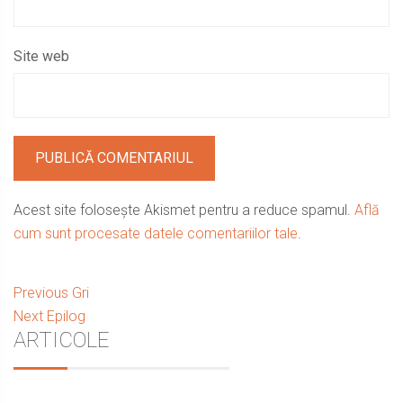
Site web
Acest site folosește Akismet pentru a reduce spamul.
Află
cum sunt procesate datele comentariilor tale
.
Navigare
Previous
Previous
Gri
Next
post:
Next
Epilog
în
Sidebar
ARTICOLE
post:
articole