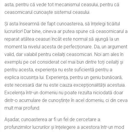
asta, pentru că vede tot mecanismul ceasului, pentru că
ceasornicarul cunoaște sistemul ceasului.
Și asta înseamnă de fapt cunoasterea, să înțelegi ticăitul
lucrurilor! Dar bine, cineva ar putea spune că ceasornicarul a
reparat atâtea ceasuri încât este normal să ajungă la un
moment la nivelul acesta de perfecționare. Da, un argument
valid, dar valabil pentru ceilalți ceasornicari. Noi am ales în
exemplu pe cel considerat cel mai bun dintre toți ceilalți și
pentru acesta, experiența nu este suficientă pentru a
explica iscusința lui. Experiența, pentru un geniu bunăoară,
este necesară dar nu este cauza excepționalității acestuia.
Excelența într-un domeniu nu poate rezulta niciodată doar
dintr-o acumulare de cunoștințe în acel domeniu, ci din ceva
mult mai profund.
Așadar, cunoasterea ar fi un fel de cercetare a
profunzimilor lucrurilor și înțelegere a acestora într-un mod