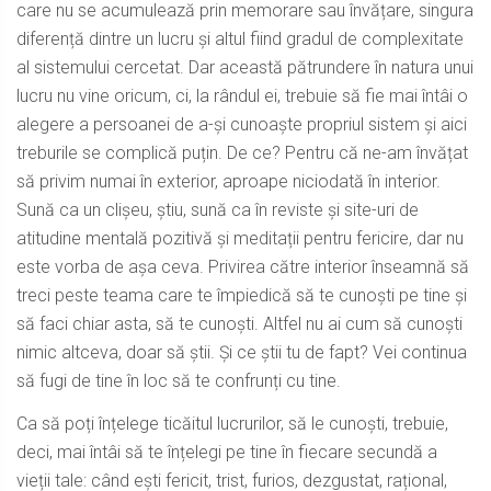
care nu se acumulează prin memorare sau învățare, singura
diferență dintre un lucru și altul fiind gradul de complexitate
al sistemului cercetat. Dar această pătrundere în natura unui
lucru nu vine oricum, ci, la rândul ei, trebuie să fie mai întâi o
alegere a persoanei de a-și cunoaște propriul sistem și aici
treburile se complică puțin. De ce? Pentru că ne-am învățat
să privim numai în exterior, aproape niciodată în interior.
Sună ca un clișeu, știu, sună ca în reviste și site-uri de
atitudine mentală pozitivă și meditații pentru fericire, dar nu
este vorba de așa ceva. Privirea către interior înseamnă să
treci peste teama care te împiedică să te cunoști pe tine și
să faci chiar asta, să te cunoști. Altfel nu ai cum să cunoști
nimic altceva, doar să știi. Și ce știi tu de fapt? Vei continua
să fugi de tine în loc să te confrunți cu tine.
Ca să poți înțelege ticăitul lucrurilor, să le cunoști, trebuie,
deci, mai întâi să te înțelegi pe tine în fiecare secundă a
vieții tale: când ești fericit, trist, furios, dezgustat, rațional,