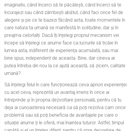
imaginativ, când încerci să te păcălești, când încerci să te
încurajezi sau când zâmbești abătut, când faci orice fel de
alegere și pe ce te bazezi făcând asta, toate momentele în
care natura ta umană se manifestă în solitudine, dar și în
preajma celorlalți. Dacă îți înțelegi propriul mecanism vei
începe să înțelegi ce anume face ca lucrurile să ticăie în
lumea asta, indiferent de experiența acumulată, sau mai
bine spus, independent de aceasta. Bine, dar cineva ar
putea întreba din nou la ce ajută această, să zicem, calitate
umană?
Să înțelegi felul în care funcționează ceva apriori experienței
cu acel ceva, reprezintă un avantaj imens în orice ai
întreprinde și în propria dezvoltare personală, pentru că tu
deja ai cunoasterea necesară ca să poți rezolva cam orice
problemă sau să poți beneficia de avantajele pe care o
situație anume ți le oferă, mai înaintea tuturor. Astfel, timpul
capătă și el un înțeles diferit, pentru că spre deosebire de