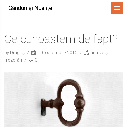
Menu
Gânduri și Nuanțe
Ce cunoaștem de fapt?
by Dragoș
10. octombrie 2015
analize și
filozofări
0