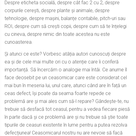
Despre eticheta socială, despre cât fac 2 cu 2, despre
corpurile cerești, despre plante și animale, despre
tehnologie, despre mașini, balanțe contabile, pitch-uri sau
ROI, despre cum să crești copii, despre cum să te înțelegi
cu cineva, despre nimic din toate acestea nu este
cunoasterea.
Și atunci ce este? Vorbesc atâția autori cunoscuți despre
ea și de cele mai multe ori cu o atenție care îi conferă
importanță. Să încercăm o analogie mai întâi. Ce anume îl
face deosebit pe un ceasornicar care este considerat cel
mai bun în meseria lui, unul care, atunci când are în față un
ceas defect, își poate da seama foarte repede ce
problemă are și mai ales cum să-l repare? Gândește-te, nu
trebuie să desfacă tot ceasul, pentru a vedea fiecare piesă
în parte dacă și ce problemă are și nu trebuie să știe toate
tipurile de ceasuri existente în lume pentru a putea rezolva
defecțiunea! Ceasornicarul nostru nu are nevoie să facă