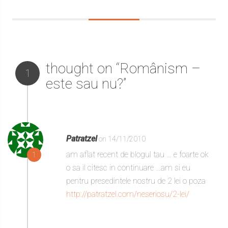
thought on “Românism –
1
este sau nu?”
Patratzel
on 14/11/2010
am aflat recent de blogul tau … e foarte ok
1
o sa il citesc in continuare …am si eu
pentru presedintele nostru de 2 lei o poza
http://patratzel.com/neseriosu/2-lei/