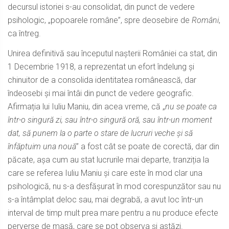
decursul istoriei s-au consolidat, din punct de vedere
psihologic, „popoarele române”, spre deosebire de
Români
,
ca întreg.
Unirea definitivă sau începutul nașterii României ca stat, din
1 Decembrie 1918, a reprezentat un efort îndelung și
chinuitor de a consolida identitatea românească, dar
îndeosebi și mai întâi din punct de vedere geografic.
Afirmația lui Iuliu Maniu, din acea vreme, că „
nu se poate ca
într-o singură zi, sau într-o singură oră, sau într-un moment
dat, să punem la o parte o stare de lucruri veche și să
înfăptuim una nouă
” a fost cât se poate de corectă, dar din
păcate, așa cum au stat lucrurile mai departe, tranziția la
care se referea Iuliu Maniu și care este în mod clar una
psihologică, nu s-a desfășurat în mod corespunzător sau nu
s-a întâmplat deloc sau, mai degrabă, a avut loc într-un
interval de timp mult prea mare pentru a nu produce efecte
perverse de masă, care se pot observa și astăzi.