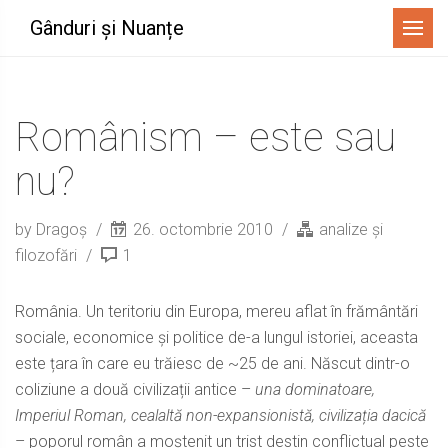
Menu
Gânduri și Nuanțe
Românism – este sau
nu?
by Dragoș
26. octombrie 2010
analize și
filozofări
1
România. Un teritoriu din Europa, mereu aflat în frământări
sociale, economice și politice de-a lungul istoriei, aceasta
este țara în care eu trăiesc de ~25 de ani. Născut dintr-o
coliziune a două civilizații antice –
una dominatoare,
Imperiul Roman, cealaltă non-expansionistă, civilizația dacică
– poporul român a moștenit un trist destin conflictual peste