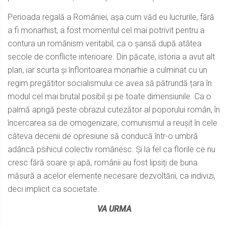
Perioada regală a României, așa cum văd eu lucrurile, fără
a fi monarhist, a fost momentul cel mai potrivit pentru a
contura un românism veritabil, ca o șansă după atâtea
secole de conflicte interioare. Din păcate, istoria a avut alt
plan, iar scurta și înfloritoarea monarhie a culminat cu un
regim pregătitor socialismului ce avea să pătrundă țara în
modul cel mai brutal posibil și pe toate dimensiunile. Ca o
palmă aprigă peste obrazul cutezător al poporului român, în
încercarea sa de omogenizare, comunismul a reușit în cele
câteva decenii de opresiune să conducă într-o umbră
adâncă psihicul colectiv românesc. Și la fel ca florile ce nu
cresc fără soare și apă, românii au fost lipsiți de buna
măsură a acelor elemente necesare dezvoltării, ca indivizi,
deci implicit ca societate.
VA URMA