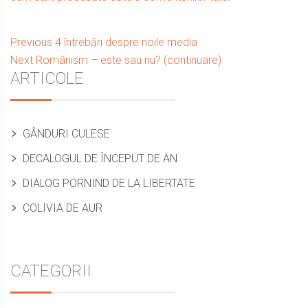
Navigare
Previous
Previous
4 întrebări despre noile media
Next
post:
Next
Românism – este sau nu? (continuare)
în
Sidebar
ARTICOLE
post:
articole
GÂNDURI CULESE
DECALOGUL DE ÎNCEPUT DE AN
DIALOG PORNIND DE LA LIBERTATE
COLIVIA DE AUR
CATEGORII