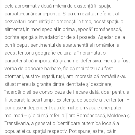
cele aproximativ două milenii de existență în spațiul
carpato-dunăreano-pontic. Și ca un rezultat nefericit al
dezvoltării comunităților omenești în timp, acest spațiu a
alimentat, în mod special în prima „epocă” românească,
dorința aprigă a invadatorilor de a-l poseda. Așadar, de la
bun început, sentimentul de apartenență al românilor la
acest teritoriu geografic-cultural a împrumutat o
caracteristică importantă și anume: defensiva. Fie că a fost
vorba de popoare barbare, fie că mai târziu au fost
otomanii, austro-ungarii, rușii, am impresia că românii s-au
situat mereu la granița dintre identitate și dezbinare,
încercând să se consolideze de fiecare dată, doar pentru a
fi separați la scurt timp . Existența de secole a trei teritorii –
conduse independent sau de multe ori vasale unei puteri
mai mari – și aici mă refer la Țara Românească, Moldova și
Transilvania, a generat o identificare puternică locală a
populației cu spațiul respectiv. Pot spune, astfel, că în