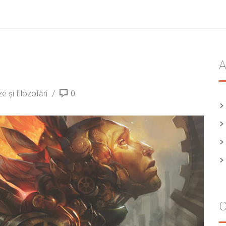
A
ze și filozofări
0
C