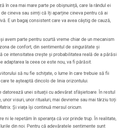
ă în cea mai mare parte pe obișnuință, care la rândul ei
 de cineva sau simți că îți aparține cineva pentru că ai
vă. E un bagaj consistent care va avea câștig de cauză,
 și avem parte pentru scurtă vreme chiar de un mecanism
zona de confort, din sentimentul de singurătate și
ă ce intensitatea crește și probabilitatea reală de a părăsi
e adaptarea la ceea ce este nou, va fi părăsit.
itorului să nu fie schițate, o lume în care trebuie să fii
 care te așteaptă dincolo de linia orizontului.
 datorează unei situații cu adevărat sfâșietoare. În restul
unor visuri, unor ritualuri, mai devreme sau mai târziu toți
atrix. Și viața își continuă mersul oricum.
 ni le repetăm în speranța că vor prinde trup. În realitate,
lurile din noi. Pentru că adevăratele sentimente sunt