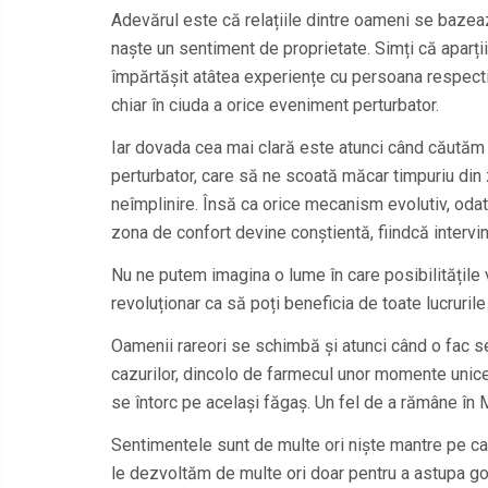
Adevărul este că relațiile dintre oameni se bazeaz
naște un sentiment de proprietate. Simți că aparții
împărtășit atâtea experiențe cu persoana respecti
chiar în ciuda a orice eveniment perturbator.
Iar dovada cea mai clară este atunci când căutăm
perturbator, care să ne scoată măcar timpuriu din 
neîmplinire. Însă ca orice mecanism evolutiv, odat
zona de confort devine conștientă, fiindcă intervin
Nu ne putem imagina o lume în care posibilitățile vi
revoluționar ca să poți beneficia de toate lucrurile
Oamenii rareori se schimbă și atunci când o fac se
cazurilor, dincolo de farmecul unor momente unice, 
se întorc pe același făgaș. Un fel de a rămâne în M
Sentimentele sunt de multe ori niște mantre pe care
le dezvoltăm de multe ori doar pentru a astupa go