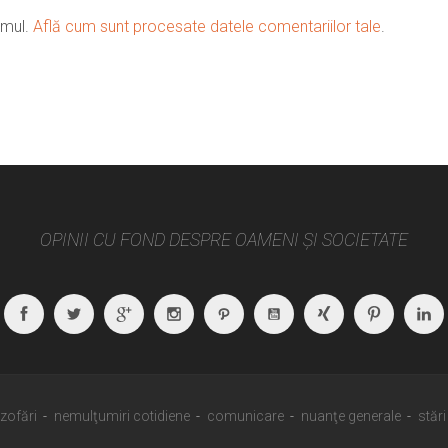
amul.
Află cum sunt procesate datele comentariilor tale
.
OPINII CU FOND DESPRE OAMENI ȘI SOCIETATE
Facebook
Twitter
Google
Instagram
Path
Youtube
Xing
Pintere
Plus
ozofări
nemulţumiri cotidiene
comunicare
nuanţe generale
stări