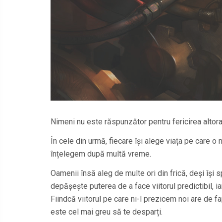
Nimeni nu este răspunzător pentru fericirea altora
În cele din urmă, fiecare își alege viața pe care o m
înțelegem după multă vreme.
Oamenii însă aleg de multe ori din frică, deși își 
depășește puterea de a face viitorul predictibil, i
Fiindcă viitorul pe care ni-l prezicem noi are de fa
este cel mai greu să te desparți.