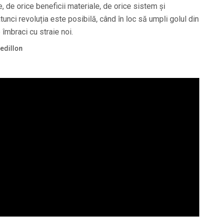
 de orice beneficii materiale, de orice sistem și
atunci revoluția este posibilă, când în loc să umpli golul din
 îmbraci cu straie noi.
iedillon