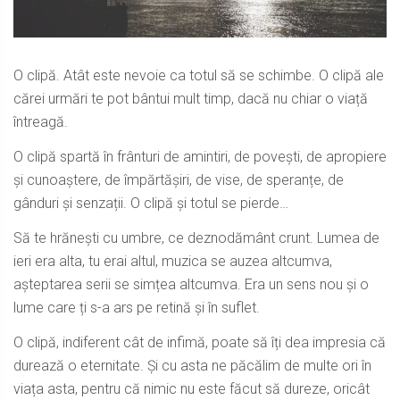
O clipă. Atât este nevoie ca totul să se schimbe. O clipă ale
cărei urmări te pot bântui mult timp, dacă nu chiar o viață
întreagă.
O clipă spartă în frânturi de amintiri, de povești, de apropiere
și cunoaștere, de împărtășiri, de vise, de speranțe, de
gânduri și senzații. O clipă și totul se pierde…
Să te hrănești cu umbre, ce deznodământ crunt. Lumea de
ieri era alta, tu erai altul, muzica se auzea altcumva,
așteptarea serii se simțea altcumva. Era un sens nou și o
lume care ți s-a ars pe retină și în suflet.
O clipă, indiferent cât de infimă, poate să îți dea impresia că
durează o eternitate. Și cu asta ne păcălim de multe ori în
viața asta, pentru că nimic nu este făcut să dureze, oricât