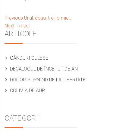
Navigare
Previous
Previous
Unul, doua, trei, o mie…
Next
post:
Next
Timpul
în
Sidebar
ARTICOLE
post:
articole
GÂNDURI CULESE
DECALOGUL DE ÎNCEPUT DE AN
DIALOG PORNIND DE LA LIBERTATE
COLIVIA DE AUR
CATEGORII