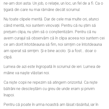
ne-am dori asta. Un job, o relație, un loc, un fel de a fi. Ca o
țigară din care nu mai rămâne decât scrumul.
Nu toate clipele merită. Dar de cele mai multe ori, atunci
când merită, noi suntem vinovații. Pentru că nu știm să
prețuim clipa, nu știm să o conștientizăm. Pentru că nu
avem curajul să observăm că în clipa aceea noi suntem cei
ce am dorit întotdeauna să fim, noi simțim ce întotdeauna
am sperat să simțim. Și e bine acolo. Și a fost… doar o
clipă.
Lumea de azi este îngropată în scrumul de ieri. Lumea de
mâine va naște vlăstari noi.
Ca niște copii ne repezim să atingem orizontul. Ca niște
bătrâni ne descleștăm cu greu de unde eram și privim
înapoi.
Pentru că poate în urma noastră am lăsat răsăritul, iar în