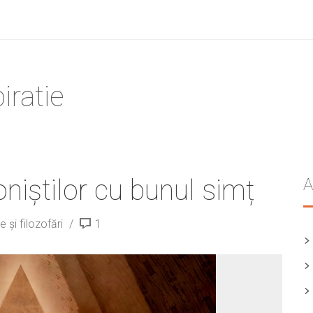
iratie
niștilor cu bunul simț
A
e și filozofări
1