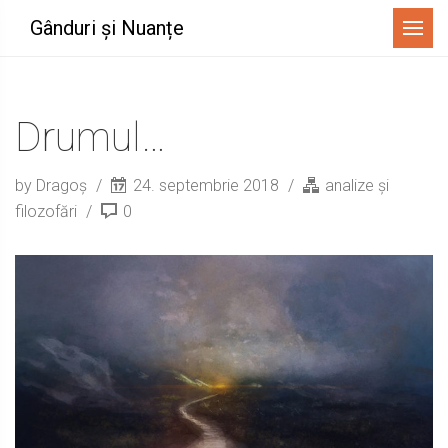
Menu
Gânduri și Nuanțe
Drumul…
by Dragoș
24. septembrie 2018
analize și
filozofări
0