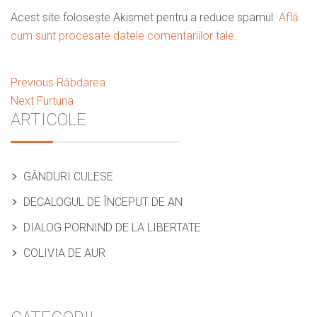
Acest site folosește Akismet pentru a reduce spamul.
Află
cum sunt procesate datele comentariilor tale
.
Navigare
Previous
Previous
Răbdarea
Next
post:
Next
Furtuna
în
Sidebar
ARTICOLE
post:
articole
GÂNDURI CULESE
DECALOGUL DE ÎNCEPUT DE AN
DIALOG PORNIND DE LA LIBERTATE
COLIVIA DE AUR