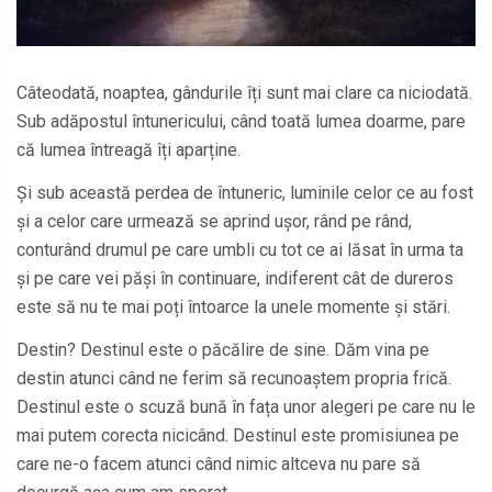
Câteodată, noaptea, gândurile îți sunt mai clare ca niciodată.
Sub adăpostul întunericului, când toată lumea doarme, pare
că lumea întreagă îți aparține.
Și sub această perdea de întuneric, luminile celor ce au fost
și a celor care urmează se aprind ușor, rând pe rând,
conturând drumul pe care umbli cu tot ce ai lăsat în urma ta
și pe care vei păși în continuare, indiferent cât de dureros
este să nu te mai poți întoarce la unele momente și stări.
Destin? Destinul este o păcălire de sine. Dăm vina pe
destin atunci când ne ferim să recunoaștem propria frică.
Destinul este o scuză bună în fața unor alegeri pe care nu le
mai putem corecta nicicând. Destinul este promisiunea pe
care ne-o facem atunci când nimic altceva nu pare să