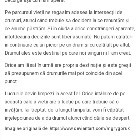
decurgă așa cum am sperat.
Pe parcursul vieții ne regăsim adesea la intersecții de
drumuri, atunci când trebuie să decidem la ce renunțăm și
ce anume păstrăm. Și în ciuda a orice constrângeri aparente,
întotdeauna deciziile sunt liber asumate. Nu putem călători
în continuare cu un picior pe un drum și cu celălalt pe altul.
Drumul ales este destinul pe care noi singuri ni l-am creat.
Orice am lăsat în urmă are propria destinație și este greșit
să presupunem că drumurile mai pot coincide din acel
punct.
Lucrurile devin limpezi în acest fel. Orice întâlnire de pe
această cale a vieții are o lecție pe care trebuie să o
învățăm. Iar treptat, de-a lungul timpului, vom fi căpătat
înțelepciunea de a da drumul atunci când căile se despart.
Imagine originală de: https://www.deviantart.com/mgrygoruk