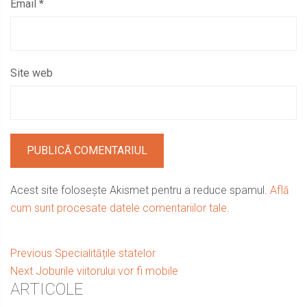
Email
*
Site web
Acest site folosește Akismet pentru a reduce spamul.
Află
cum sunt procesate datele comentariilor tale
.
Navigare
Previous
Previous
Specialitățile statelor
Next
post:
Next
Joburile viitorului vor fi mobile
în
Sidebar
ARTICOLE
post: