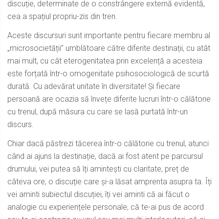
discuție, determinate de o constrângere externă evidentă,
cea a spațiul propriu-zis din tren.
Aceste discursuri sunt importante pentru fiecare membru al
„microsocietății” umblătoare către diferite destinații, cu atât
mai mult, cu cât eterogenitatea prin excelență a acesteia
este forțată într-o omogenitate psihosociologică de scurtă
durată. Cu adevărat unitate în diversitate! Și fiecare
persoană are ocazia să învețe diferite lucruri într-o călătorie
cu trenul, după măsura cu care se lasă purtată într-un
discurs.
Chiar dacă păstrezi tăcerea într-o călătorie cu trenul, atunci
când ai ajuns la destinație, dacă ai fost atent pe parcursul
drumului, vei putea să îți amintești cu claritate, preț de
câteva ore, o discuție care și-a lăsat amprenta asupra ta. Îți
vei aminti subiectul discuției, îți vei aminti că ai făcut o
analogie cu experiențele personale, că te-ai pus de acord