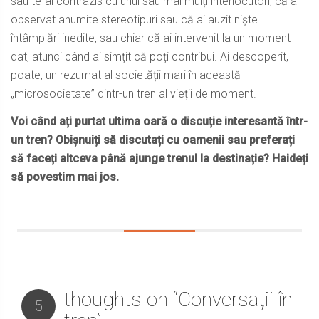
sau te-ai contrazis cu unul sau mai mulți interlocutori, că ai
observat anumite stereotipuri sau că ai auzit niște
întâmplări inedite, sau chiar că ai intervenit la un moment
dat, atunci când ai simțit că poți contribui. Ai descoperit,
poate, un rezumat al societății mari în această
„microsocietate” dintr-un tren al vieții de moment.
Voi când ați purtat ultima oară o discuție interesantă într-
un tren? Obișnuiți să discutați cu oamenii sau preferați
să faceți altceva până ajunge trenul la destinație? Haideți
să povestim mai jos.
thoughts on “Conversații în
5