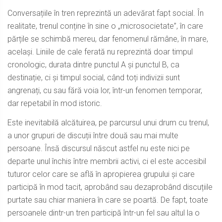
Conversațiile în tren reprezintă un adevărat fapt social. În
realitate, trenul conține în sine o „microsocietate”, în care
părțile se schimbă mereu, dar fenomenul rămâne, în mare,
același. Liniile de cale ferată nu reprezintă doar timpul
cronologic, durata dintre punctul A și punctul B, ca
destinație, ci și timpul social, când toți indivizii sunt
angrenați, cu sau fără voia lor, într-un fenomen temporar,
dar repetabil în mod istoric.
Este inevitabilă alcătuirea, pe parcursul unui drum cu trenul,
a unor grupuri de discuții între două sau mai multe
persoane. Însă discursul născut astfel nu este nici pe
departe unul închis între membrii activi, ci el este accesibil
tuturor celor care se află în apropierea grupului și care
participă în mod tacit, aprobând sau dezaprobând discuțiile
purtate sau chiar maniera în care se poartă. De fapt, toate
persoanele dintr-un tren participă într-un fel sau altul la o