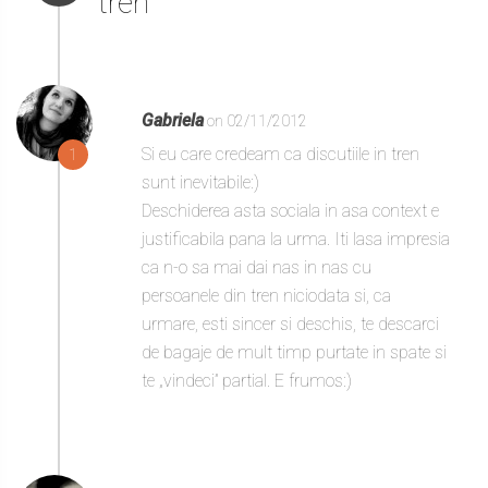
tren”
Gabriela
on 02/11/2012
Si eu care credeam ca discutiile in tren
1
sunt inevitabile:)
Deschiderea asta sociala in asa context e
justificabila pana la urma. Iti lasa impresia
ca n-o sa mai dai nas in nas cu
persoanele din tren niciodata si, ca
urmare, esti sincer si deschis, te descarci
de bagaje de mult timp purtate in spate si
te „vindeci” partial. E frumos:)