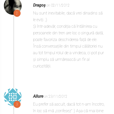
Dragoș
on 02/11/2012
Nu sunt inevitabile, dacă vrei dinadins să
2
le eviți. ;)
Și într-adevăr, condiția că întâlnirea cu
persoanele din tren are loc o singură dată,
poate favoriza deschiderea față de ele.
Însă conversațiile din timpul călătoriei nu
au tot timpul rolul de a vindeca, ci pot pur
și simplu să urmărească un fir al
curiozității.
Allure
on 23/11/2012
Eu prefer să ascult, dacă tot n-am încotro,
3
în loc să mă „confesez” :) Așa că mai bine