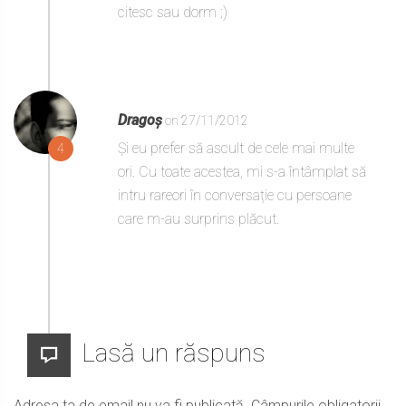
citesc sau dorm ;)
Dragoș
on 27/11/2012
Și eu prefer să ascult de cele mai multe
4
ori. Cu toate acestea, mi s-a întâmplat să
intru rareori în conversație cu persoane
care m-au surprins plăcut.
Lasă un răspuns
Adresa ta de email nu va fi publicată.
Câmpurile obligatorii