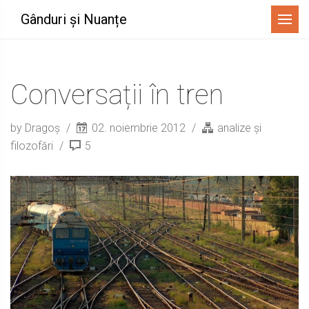
Menu
Gânduri și Nuanțe
Conversații în tren
by Dragoș
02. noiembrie 2012
analize și
filozofări
5