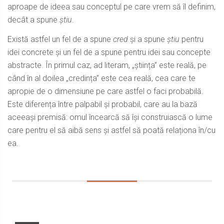
aproape de ideea sau conceptul pe care vrem să îl definim,
decât a spune
știu
.
Există astfel un fel de a spune
cred
și a spune
știu
pentru
idei concrete și un fel de a spune pentru idei sau concepte
abstracte. În primul caz, ad literam, „știința” este reală, pe
când în al doilea „credința” este cea reală, cea care te
apropie de o dimensiune pe care astfel o faci probabilă.
Este diferența între palpabil și probabil, care au la bază
aceeași premisă: omul încearcă să își construiască o lume
care pentru el să aibă sens și astfel să poată relaționa în/cu
ea.