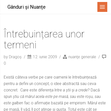
Menu
Gânduri și Nuanțe
Întrebuințarea unor
termeni
by Dragoș
12. iunie 2009
nuanţe generale
0
Există câteva verbe pe care oamenii le întrebuințează
pentru a defini un concept, o idee abstractă sau ceva
concret. Care este diferența între
a știi
și
a crede
? Dacă
spun
știu că mărul acela este pe masă, sau este roșu, sau
este galben
fac o afirmație bazată pe empirism. Mărul este
pe masă, îl văd, îl pot atinge și gusta. Totul este cât se