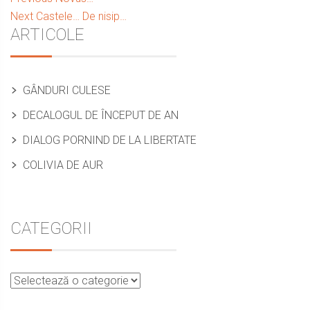
Navigare
Next
post:
Next
Castele… De nisip…
în
Sidebar
ARTICOLE
post:
articole
GÂNDURI CULESE
DECALOGUL DE ÎNCEPUT DE AN
DIALOG PORNIND DE LA LIBERTATE
COLIVIA DE AUR
CATEGORII