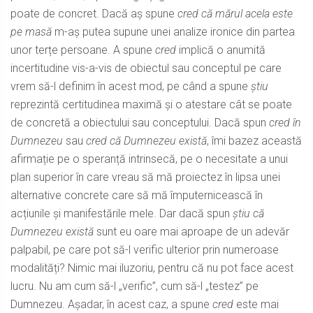
poate de concret. Dacă aș spune
cred că mărul acela este
pe masă
m-aș putea supune unei analize ironice din partea
unor terțe persoane. A spune
cred
implică o anumită
incertitudine vis-a-vis de obiectul sau conceptul pe care
vrem să-l definim în acest mod, pe când a spune
știu
reprezintă certitudinea maximă și o atestare cât se poate
de concretă a obiectului sau conceptului. Dacă spun
cred în
Dumnezeu
sau
cred că Dumnezeu există
, îmi bazez această
afirmație pe o speranță intrinsecă, pe o necesitate a unui
plan superior în care vreau să mă proiectez în lipsa unei
alternative concrete care să mă împuternicească în
acțiunile și manifestările mele. Dar dacă spun
știu că
Dumnezeu există
sunt eu oare mai aproape de un adevăr
palpabil, pe care pot să-l verific ulterior prin numeroase
modalități? Nimic mai iluzoriu, pentru că nu pot face acest
lucru. Nu am cum să-l „verific”, cum să-l „testez” pe
Dumnezeu. Așadar, în acest caz, a spune
cred
este mai