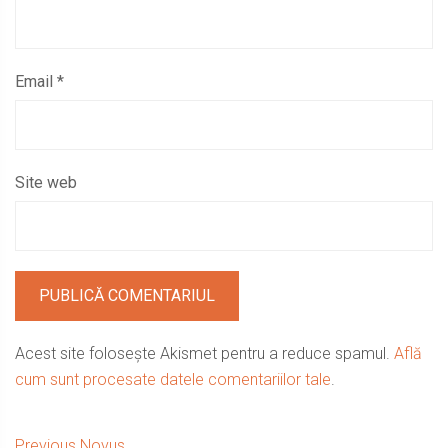
Email
*
Site web
Acest site folosește Akismet pentru a reduce spamul.
Află
cum sunt procesate datele comentariilor tale
.
Previous
Previous
Novus…