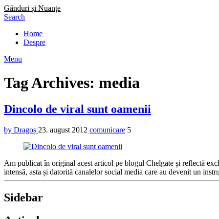
Gânduri și Nuanțe
Search
Home
Despre
Menu
Tag Archives: media
Dincolo de viral sunt oamenii
by Dragoș
23. august 2012
comunicare
5
Am publicat în original acest articol pe blogul Chelgate și reflectă e
intensă, asta și datorită canalelor social media care au devenit un inst
Sidebar