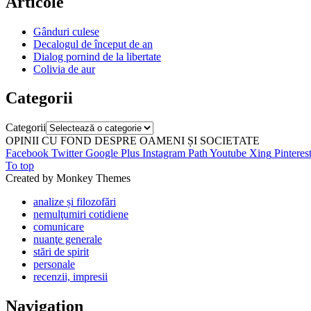
Articole
Gânduri culese
Decalogul de început de an
Dialog pornind de la libertate
Colivia de aur
Categorii
Categorii
OPINII CU FOND DESPRE OAMENI ȘI SOCIETATE
Facebook
Twitter
Google Plus
Instagram
Path
Youtube
Xing
Pinteres
To top
Created by Monkey Themes
analize și filozofări
nemulţumiri cotidiene
comunicare
nuanţe generale
stări de spirit
personale
recenzii, impresii
Navigation