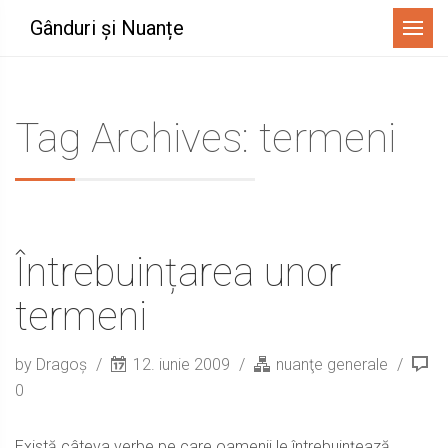
Menu
Gânduri și Nuanțe
Tag Archives: termeni
Întrebuințarea unor
termeni
by Dragoș
12. iunie 2009
nuanţe generale
0
Există câteva verbe pe care oamenii le întrebuințează