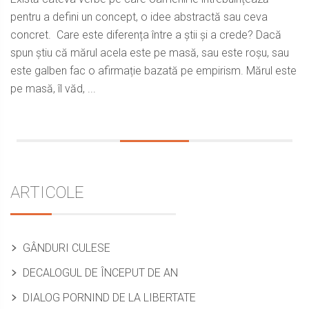
pentru a defini un concept, o idee abstractă sau ceva
concret. Care este diferența între a știi și a crede? Dacă
spun știu că mărul acela este pe masă, sau este roșu, sau
este galben fac o afirmație bazată pe empirism. Mărul este
pe masă, îl văd, ...
Sidebar
ARTICOLE
GÂNDURI CULESE
DECALOGUL DE ÎNCEPUT DE AN
DIALOG PORNIND DE LA LIBERTATE