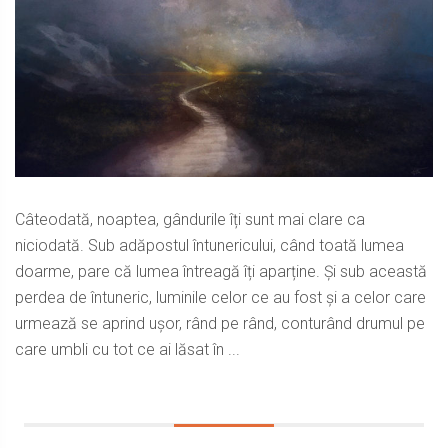
Câteodată, noaptea, gândurile îți sunt mai clare ca
niciodată. Sub adăpostul întunericului, când toată lumea
doarme, pare că lumea întreagă îți aparține. Și sub această
perdea de întuneric, luminile celor ce au fost și a celor care
urmează se aprind ușor, rând pe rând, conturând drumul pe
care umbli cu tot ce ai lăsat în ...