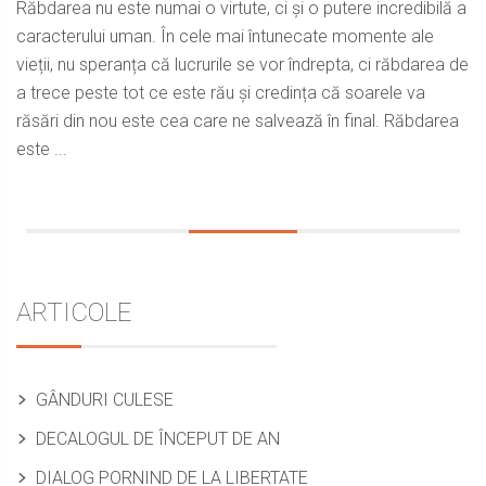
Răbdarea nu este numai o virtute, ci și o putere incredibilă a
caracterului uman. În cele mai întunecate momente ale
vieții, nu speranța că lucrurile se vor îndrepta, ci răbdarea de
a trece peste tot ce este rău și credința că soarele va
răsări din nou este cea care ne salvează în final. Răbdarea
este ...
Sidebar
ARTICOLE
GÂNDURI CULESE
DECALOGUL DE ÎNCEPUT DE AN
DIALOG PORNIND DE LA LIBERTATE