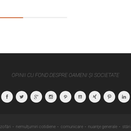
OPINII CU FOND DESPRE OAMENI ȘI SOCIETATE
Facebook
Twitter
Google
Instagram
Path
Youtube
Xing
Pintere
Plus
ozofări
nemulţumiri cotidiene
comunicare
nuanţe generale
stări