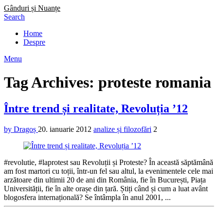
Gânduri și Nuanțe
Search
Home
Despre
Menu
Tag Archives: proteste romania
Între trend și realitate, Revoluția ’12
by Dragoș
20. ianuarie 2012
analize și filozofări
2
#revolutie, #laprotest sau Revoluții și Proteste? În această săptămână
am fost martori cu toții, într-un fel sau altul, la evenimentele cele mai
arzătoare din ultimii 20 de ani din România, fie în București, Piața
Universității, fie în alte orașe din țară. Știți când și cum a luat avânt
blogosfera internațională? Se întâmpla în anul 2001, ...