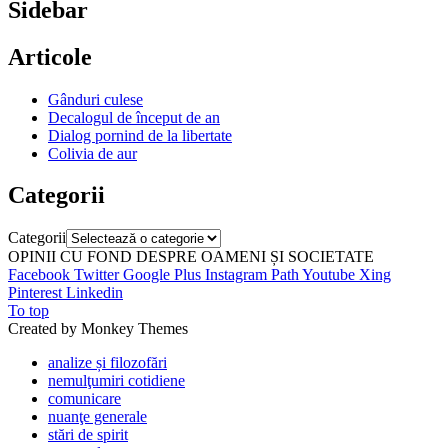
Sidebar
Articole
Gânduri culese
Decalogul de început de an
Dialog pornind de la libertate
Colivia de aur
Categorii
Categorii
OPINII CU FOND DESPRE OAMENI ȘI SOCIETATE
Facebook
Twitter
Google Plus
Instagram
Path
Youtube
Xing
Pinterest
Linkedin
To top
Created by Monkey Themes
analize și filozofări
nemulţumiri cotidiene
comunicare
nuanţe generale
stări de spirit