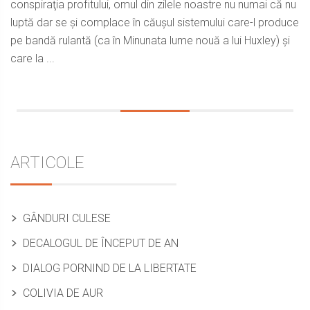
conspiraţia profitului, omul din zilele noastre nu numai că nu
luptă dar se şi complace în căuşul sistemului care-l produce
pe bandă rulantă (ca în Minunata lume nouă a lui Huxley) şi
care la ...
Sidebar
ARTICOLE
GÂNDURI CULESE
DECALOGUL DE ÎNCEPUT DE AN
DIALOG PORNIND DE LA LIBERTATE
COLIVIA DE AUR