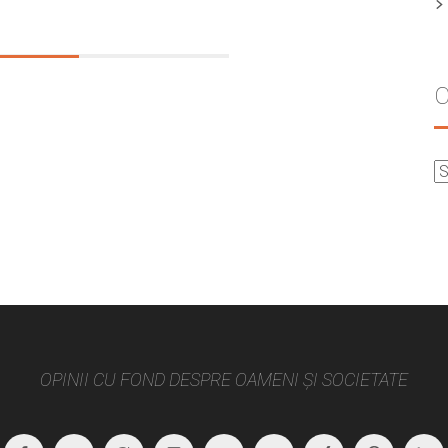
C
OPINII CU FOND DESPRE OAMENI ȘI SOCIETATE
Facebook
Twitter
Google
Instagram
Path
Youtube
Xing
Pintere