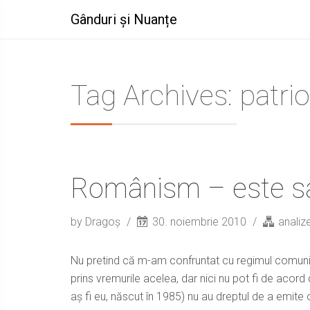
Gânduri și Nuanțe
Tag Archives: patri
Românism – este sa
by Dragoș
30. noiembrie 2010
analize
Nu pretind că m-am confruntat cu regimul comunis
prins vremurile acelea, dar nici nu pot fi de acord
aș fi eu, născut în 1985) nu au dreptul de a emite o