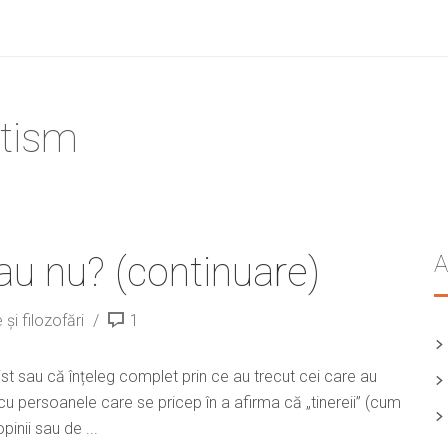
otism
u nu? (continuare)
A
 și filozofări
1
t sau că înțeleg complet prin ce au trecut cei care au
 cu persoanele care se pricep în a afirma că „tinereii” (cum
pinii sau de ...