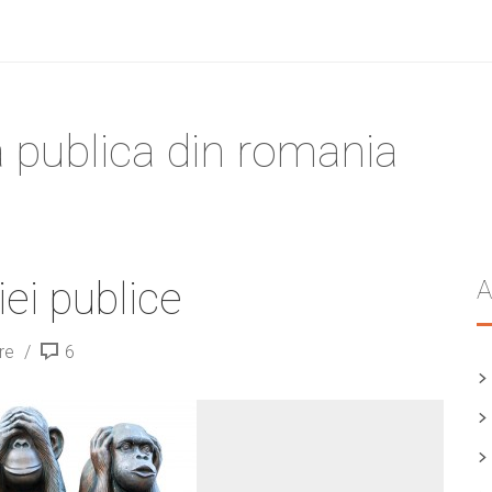
a publica din romania
iei publice
A
re
6