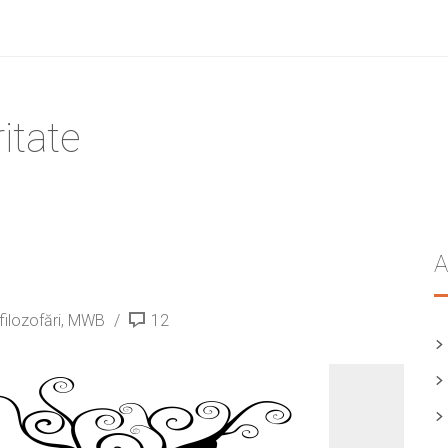
itate
A
filozofări
,
MWB
12