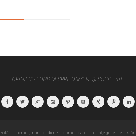
OPINII CU FOND DESPRE OAMENI ȘI SOCIETATE
Facebook
Twitter
Google
Instagram
Path
Youtube
Xing
Pintere
Plus
ozofări
nemulţumiri cotidiene
comunicare
nuanţe generale
stări