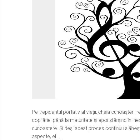
Pe trepidantul portativ al vieții, cheia cunoașterii r
copilărie, până la maturitate și apoi sfârșind în inex
cunoastere. Și deși acest proces continuu slăbește 
aspecte, el ...