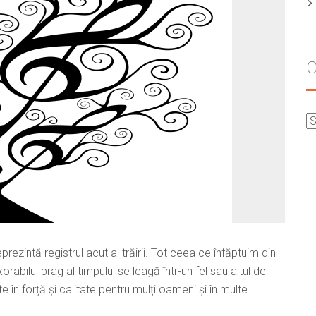
C
eprezintă registrul acut al trăirii. Tot ceea ce înfăptuim din
orabilul prag al timpului se leagă într-un fel sau altul de
în forță și calitate pentru mulți oameni și în multe