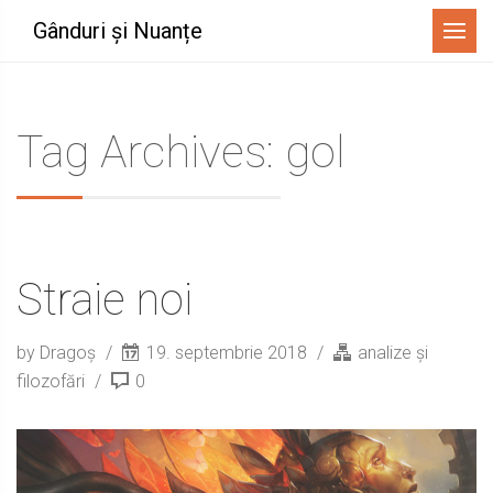
Menu
Gânduri și Nuanțe
Tag Archives: gol
Straie noi
by Dragoș
19. septembrie 2018
analize și
filozofări
0