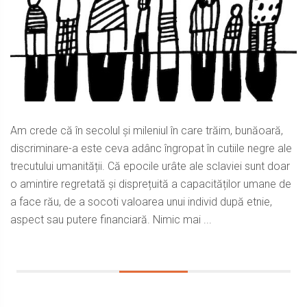
Am crede că în secolul și mileniul în care trăim, bunăoară,
discriminare-a este ceva adânc îngropat în cutiile negre ale
trecutului umanității. Că epocile urâte ale sclaviei sunt doar
o amintire regretată și disprețuită a capacităților umane de
a face rău, de a socoti valoarea unui individ după etnie,
aspect sau putere financiară. Nimic mai ...