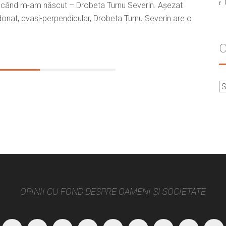
de când m-am născut – Drobeta Turnu Severin. Așezat
donat, cvasi-perpendicular, Drobeta Turnu Severin are o
C
OPINII CU FOND DESPRE OAMENI ȘI SOCIETATE
Facebook
Twitter
Google
Instagram
Path
Youtube
Xing
Pintere