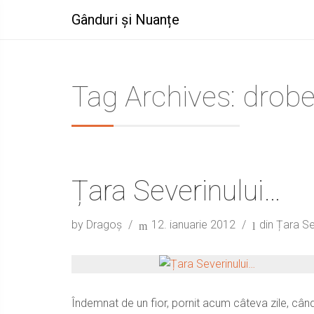
Gânduri și Nuanțe
Tag Archives: drobe
Țara Severinului…
by Dragoș
12. ianuarie 2012
din Țara Se
Îndemnat de un fior, pornit acum câteva zile, cân