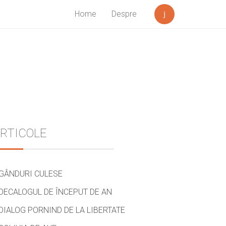
Home
Despre
Search
Sidebar
RTICOLE
GÂNDURI CULESE
DECALOGUL DE ÎNCEPUT DE AN
DIALOG PORNIND DE LA LIBERTATE