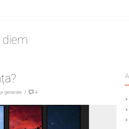
e diem
ața?
A
ţe generale
4