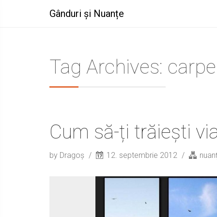
Gânduri și Nuanțe
Tag Archives: carp
Cum să-ți trăiești vi
by Dragoș
12. septembrie 2012
nuan