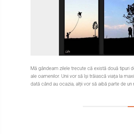
Mă gândeam zilele trecute că există două tipuri d
ale oamenilor. Unii vor să își trăiască viața la ma
dată când au ocazia, alții vor să aibă parte de un ma