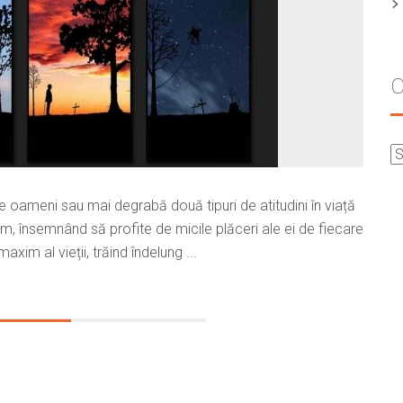
C
e oameni sau mai degrabă două tipuri de atitudini în viață
xim, însemnând să profite de micile plăceri ale ei de fiecare
xim al vieții, trăind îndelung ...