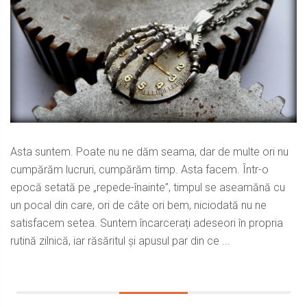
Asta suntem. Poate nu ne dăm seama, dar de multe ori nu
cumpărăm lucruri, cumpărăm timp. Asta facem. Într-o
epocă setată pe „repede-înainte”, timpul se aseamănă cu
un pocal din care, ori de câte ori bem, niciodată nu ne
satisfacem setea. Suntem încarcerați adeseori în propria
rutină zilnică, iar răsăritul și apusul par din ce ...