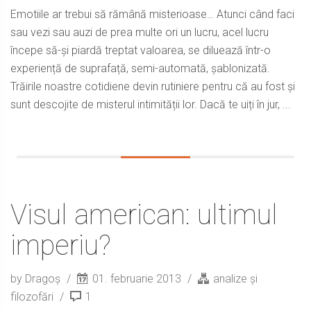
Emotiile ar trebui să rămână misterioase… Atunci când faci
sau vezi sau auzi de prea multe ori un lucru, acel lucru
începe să-și piardă treptat valoarea, se diluează într-o
experiență de suprafață, semi-automată, șablonizată.
Trăirile noastre cotidiene devin rutiniere pentru că au fost și
sunt descojite de misterul intimității lor. Dacă te uiți în jur, ...
Visul american: ultimul
imperiu?
by Dragoș
01. februarie 2013
analize și
filozofări
1