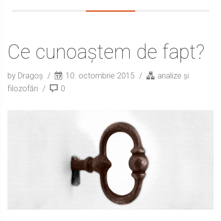
Ce cunoaștem de fapt?
by Dragoș
10. octombrie 2015
analize și
filozofări
0