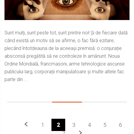
Sunt mulți, sunt peste tot, sunt printre noi! Și de fiecare dată
când există un motiv să se afirme, o fac fără ezitare,
plecând întotdeauna de la aceeași premisă: o conjurație
absconsă pregătită să ne controleze în amănunt. Noua
Ordine Mondială, francmasoni, arme tehnologice ascunse
publicului larg, corporații manipulatoare și multe altele fac
parte din ...
Previous
1
2
3
4
5
6
Next
7