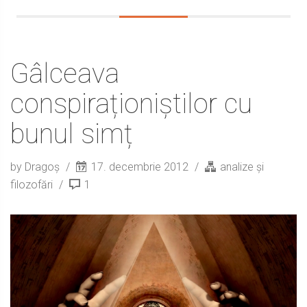
Gâlceava
conspiraționiștilor cu
bunul simț
by Dragoș
17. decembrie 2012
analize și
filozofări
1