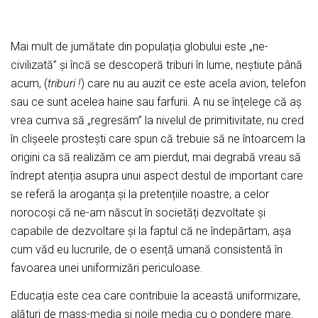
Mai mult de jumătate din populația globului este „ne-
civilizată” și încă se descoperă triburi în lume, neștiute până
acum, (
triburi !
) care nu au auzit ce este acela avion, telefon
sau ce sunt acelea haine sau farfurii. A nu se înțelege că aș
vrea cumva să „regresăm” la nivelul de primitivitate, nu cred
în clișeele prostești care spun că trebuie să ne întoarcem la
origini ca să realizăm ce am pierdut, mai degrabă vreau să
îndrept atenția asupra unui aspect destul de important care
se referă la aroganța și la pretențiile noastre, a celor
norocoși că ne-am născut în societăți dezvoltate și
capabile de dezvoltare și la faptul că ne îndepărtam, așa
cum văd eu lucrurile, de o esență umană consistentă în
favoarea unei uniformizări periculoase.
Educația este cea care contribuie la această uniformizare,
alături de mass-media și noile media cu o pondere mare.