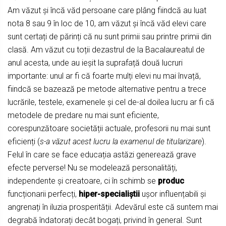
Am văzut și încă văd persoane care plâng fiindcă au luat
nota 8 sau 9 în loc de 10, am văzut și încă văd elevi care
sunt certați de părinți că nu sunt primii sau printre primii din
clasă. Am văzut cu toții dezastrul de la Bacalaureatul de
anul acesta, unde au ieșit la suprafață două lucruri
importante: unul ar fi că foarte mulți elevi nu mai învață,
fiindcă se bazează pe metode alternative pentru a trece
lucrările, testele, examenele și cel de-al doilea lucru ar fi că
metodele de predare nu mai sunt eficiente,
corespunzătoare societății actuale, profesorii nu mai sunt
eficienți (
s-a văzut acest lucru la examenul de titularizare
).
Felul în care se face educația astăzi generează grave
efecte perverse! Nu se modelează personalități,
independente și creatoare, ci în schimb se
produc
funcționarii perfecți,
hiper-specialiștii
ușor influențabili și
angrenați în iluzia prosperității. Adevărul este că suntem mai
degrabă îndatorați decât bogați, privind în general. Sunt