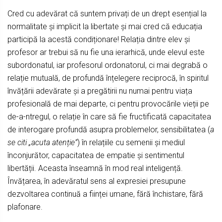
Cred cu adevărat că suntem privați de un drept esențial la
normalitate și implicit la libertate și mai cred că educația
participă la acestă condiționare! Relația dintre elev și
profesor ar trebui să nu fie una ierarhică, unde elevul este
subordonatul, iar profesorul ordonatorul, ci mai degrabă o
relație mutuală, de profundă înțelegere reciprocă, în spiritul
învățării adevărate și a pregătirii nu numai pentru viața
profesională de mai departe, ci pentru provocările vieții pe
de-a-ntregul, o relație în care să fie fructificată capacitatea
de interogare profundă asupra problemelor, sensibilitatea (
a
se citi „acuta atenție”
) în relațiile cu semenii și mediul
înconjurător, capacitatea de empatie și sentimentul
libertății. Aceasta înseamnă în mod real inteligență.
Învățarea, în adevăratul sens al expresiei presupune
dezvoltarea continuă a ființei umane, fără închistare, fără
plafonare.