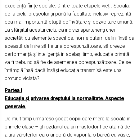
excelență ființe sociale. Dintre toate etapele vieții, Școala,
de la ciclul preșcolar și până la facultate inclusiv reprezintă
cea mai importantă etapă de învățare și dezvoltare umană.
La sfârșitul acestui ciclu, ca indivizi apartenenți unei
societăți cu elemente specifice, noi ne putem defini, însă ca
această definire să fie una corespunzătoare, să creeze
performanță și inteligență în același timp, educația primită
va fi trebuind să fie de asemenea corespunzătoare. Ce se
întâmplă însă dacă însăși educația transmisă este una
profund viciată?
Partea I
Educația și privarea dreptului la normalitate. Aspecte
generale.
De mult timp urmăresc șocat copiii care merg la școală în
primele clase – ghiozdanul ca un mastodont ce atârnă de
alura vârstei lor ca o ancoră de vapor la o barcă cu vâsle,