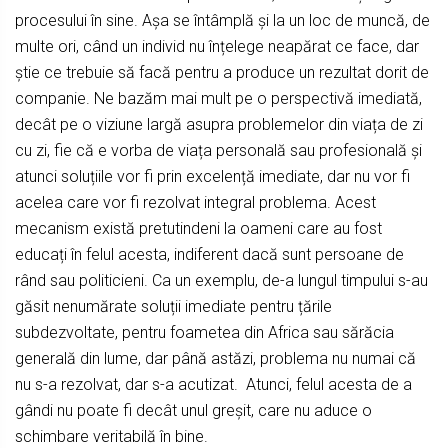
procesului în sine. Așa se întâmplă și la un loc de muncă, de
multe ori, când un individ nu înțelege neapărat ce face, dar
știe ce trebuie să facă pentru a produce un rezultat dorit de
companie. Ne bazăm mai mult pe o perspectivă imediată,
decât pe o viziune largă asupra problemelor din viața de zi
cu zi, fie că e vorba de viața personală sau profesională și
atunci soluțiile vor fi prin excelență imediate, dar nu vor fi
acelea care vor fi rezolvat integral problema. Acest
mecanism există pretutindeni la oameni care au fost
educați în felul acesta, indiferent dacă sunt persoane de
rând sau politicieni. Ca un exemplu, de-a lungul timpului s-au
găsit nenumărate soluții imediate pentru țările
subdezvoltate, pentru foametea din Africa sau sărăcia
generală din lume, dar până astăzi, problema nu numai că
nu s-a rezolvat, dar s-a acutizat. Atunci, felul acesta de a
gândi nu poate fi decât unul greșit, care nu aduce o
schimbare veritabilă în bine.