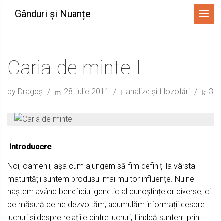
Menu
Gânduri și Nuanțe
Caria de minte I
by Dragoș
28. iulie 2011
analize și filozofări
3
Introducere
Noi, oamenii, așa cum ajungem să fim definiți la vârsta
maturității suntem produsul mai multor influențe. Nu ne
naștem având beneficiul genetic al cunoștințelor diverse, ci
pe măsură ce ne dezvoltăm, acumulăm informații despre
lucruri și despre relațiile dintre lucruri, fiindcă suntem prin