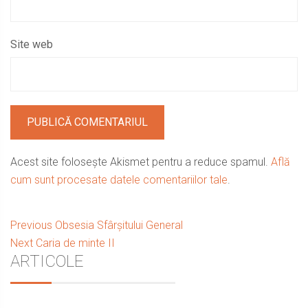
Site web
Acest site folosește Akismet pentru a reduce spamul.
Află
cum sunt procesate datele comentariilor tale
.
Navigare
Previous
Previous
Obsesia Sfârșitului General
Next
post:
Next
Caria de minte II
în
Sidebar
ARTICOLE
post:
articole