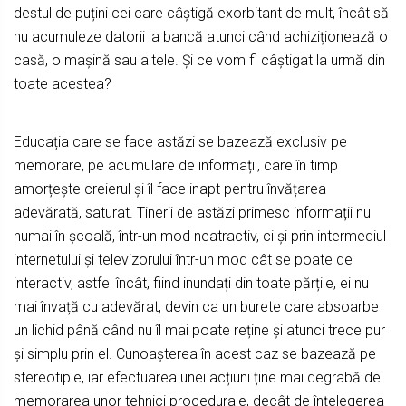
destul de puțini cei care câștigă exorbitant de mult, încât să
nu acumuleze datorii la bancă atunci când achiziționează o
casă, o mașină sau altele. Și ce vom fi câștigat la urmă din
toate acestea?
Educația care se face astăzi se bazează exclusiv pe
memorare, pe acumulare de informații, care în timp
amorțește creierul și îl face inapt pentru învățarea
adevărată, saturat. Tinerii de astăzi primesc informații nu
numai în școală, într-un mod neatractiv, ci și prin intermediul
internetului și televizorului într-un mod cât se poate de
interactiv, astfel încât, fiind inundați din toate părțile, ei nu
mai învață cu adevărat, devin ca un burete care absoarbe
un lichid până când nu îl mai poate reține și atunci trece pur
și simplu prin el. Cunoașterea în acest caz se bazează pe
stereotipie, iar efectuarea unei acțiuni ține mai degrabă de
memorarea unor tehnici procedurale, decât de înțelegerea