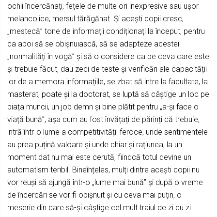
ochii încercănați, fețele de multe ori inexpresive sau ușor
melancolice, mersul tărăgănat. Și acești copii cresc,
„mestecă” tone de informații condiționați la început, pentru
ca apoi să se obișnuiască, să se adapteze acestei
„normalități în vogă” și să o considere ca pe ceva care este
și trebuie făcut, dau zeci de teste și verificări ale capacității
lor de a memora informațiile, se zbat să intre la facultate, la
masterat, poate și la doctorat, se luptă să câștige un loc pe
piața muncii, un job demn și bine plătit pentru „a-și face o
viață bună”, așa cum au fost învățați de părinți că trebuie;
intră într-o lume a competitivității feroce, unde sentimentele
au prea puțină valoare și unde chiar și rațiunea, la un
moment dat nu mai este cerută, fiindcă totul devine un
automatism teribil. Bineînțeles, mulți dintre acești copii nu
vor reuși să ajungă într-o „lume mai bună” și după o vreme
de încercări se vor fi obișnuit și cu ceva mai puțin, o
meserie din care să-și câștige cel mult traiul de zi cu zi.