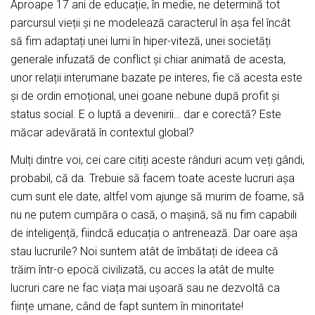
Aproape 17 ani de educație, în medie, ne determină tot
parcursul vieții și ne modelează caracterul în așa fel încât
să fim adaptați unei lumi în hiper-viteză, unei societăți
generale infuzată de conflict și chiar animată de acesta,
unor relații interumane bazate pe interes, fie că acesta este
și de ordin emoțional, unei goane nebune după profit și
status social. E o luptă a devenirii… dar e corectă? Este
măcar adevărată în contextul global?
Mulți dintre voi, cei care citiți aceste rânduri acum veți gândi,
probabil, că da. Trebuie să facem toate aceste lucruri așa
cum sunt ele date, altfel vom ajunge să murim de foame, să
nu ne putem cumpăra o casă, o mașină, să nu fim capabili
de inteligență, fiindcă educația o antrenează. Dar oare așa
stau lucrurile? Noi suntem atât de îmbătați de ideea că
trăim într-o epocă civilizată, cu acces la atât de multe
lucruri care ne fac viața mai ușoară sau ne dezvoltă ca
ființe umane, când de fapt suntem în minoritate!